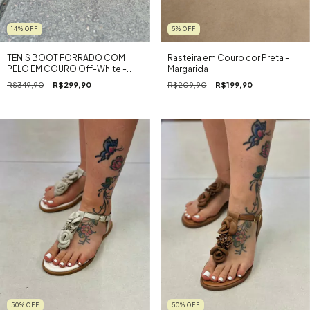
14
%
OFF
5
%
OFF
TÊNIS BOOT FORRADO COM
Rasteira em Couro cor Preta -
PELO EM COURO Off-White -
Margarida
BOOT BEE 2.0
R$349,90
R$299,90
R$209,90
R$199,90
50
%
OFF
50
%
OFF