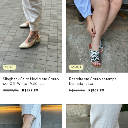
7
%
OFF
17
%
OFF
Slingback Salto Médio em Couro
Rasteira em Couro estampa
cor Off-White - Valência
Dálmata - Java
R$299,90
R$279,90
R$229,90
R$189,90