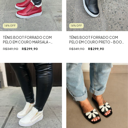
14
%
OFF
14
%
OFF
TÊNIS BOOT FORRADO COM
TÊNIS BOOT FORRADO COM
PELO EM COURO MARSALA -
PELO EM COURO PRETO - BOOT
BOOT BEE 2.0
BEE 2.0
R$349,90
R$299,90
R$349,90
R$299,90