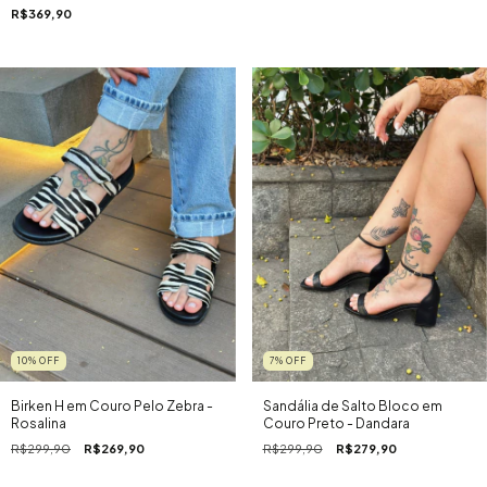
R$369,90
10
%
OFF
7
%
OFF
Birken H em Couro Pelo Zebra -
Sandália de Salto Bloco em
Rosalina
Couro Preto - Dandara
R$299,90
R$269,90
R$299,90
R$279,90