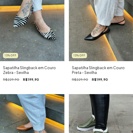
13
%
OFF
13
%
OFF
Sapatilha Slingback em Couro
Sapatilha Slingback em Couro
Zebra - Sevilha
Preta - Sevilha
R$229,90
R$199,90
R$229,90
R$199,90