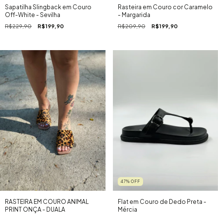
Sapatilha Slingback em Couro
Rasteira em Couro cor Caramelo
Off-White - Sevilha
- Margarida
R$229,90
R$199,90
R$209,90
R$199,90
47
%
OFF
Flat em Couro de Dedo Preta -
RASTEIRA EM COURO ANIMAL
Mércia
PRINT ONÇA - DUALA