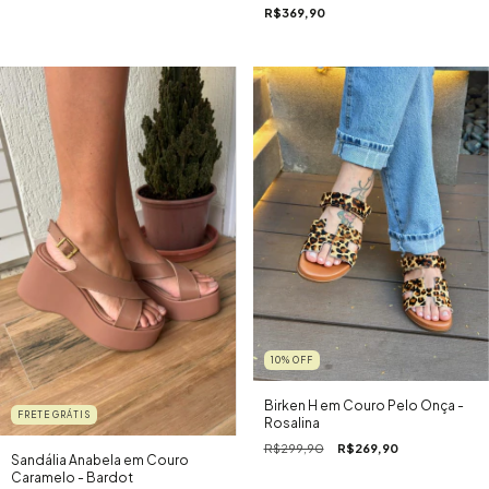
R$369,90
10
%
OFF
Birken H em Couro Pelo Onça -
FRETE GRÁTIS
Rosalina
R$299,90
R$269,90
Sandália Anabela em Couro
Caramelo - Bardot