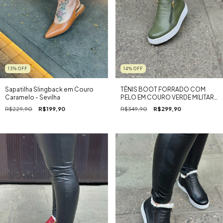
13
%
OFF
14
%
OFF
Sapatilha Slingback em Couro
TÊNIS BOOT FORRADO COM
Caramelo - Sevilha
PELO EM COURO VERDE MILITAR -
BOOT BEE 2.0
R$229,90
R$199,90
R$349,90
R$299,90