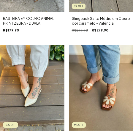
7
%
OFF
RASTEIRA EM COURO ANIMAL
Slingback Salto Médio em Couro
PRINT ZEBRA - DUALA
cor caramelo - Valência
R$179,90
R$299,90
R$279,90
13
%
OFF
5
%
OFF