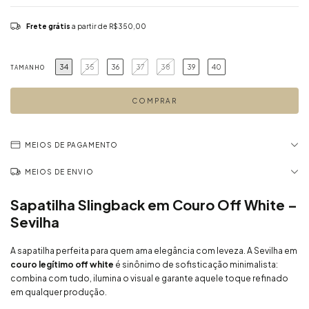
Frete grátis
a partir de
R$350,00
34
35
36
37
38
39
40
TAMANHO
MEIOS DE PAGAMENTO
MEIOS DE ENVIO
Sapatilha
Slingback
em
Couro
Off
White –
Sevilha
A
sapatilha
perfeita
para
quem
ama
elegância
com
leveza.
A
Sevilha
em
couro
legítimo
off
white
é
sinônimo
de
sofisticação
minimalista:
combina
com
tudo,
ilumina
o
visual
e
garante
aquele
toque
refinado
em
qualquer
produção.