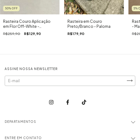
50
%
OFF
5
%
Rasteira Couro Aplicação
Rasteira em Couro
Rast
em Flor Off-White -
Preto/Branco - Paloma
- Ma
Gardênia
R$259,90
R$129,90
R$179,90
R$2
ASSINE NOSSA NEWSLETTER
DEPARTAMENTOS
ENTRE EM CONTATO