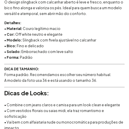
O
design
slingback
com
calcanhar
aberto
é
leve
e
fresco,
enquanto
o
bico
fino
alonga
e
valoriza
os
pés.
Ideal
para
quem
busca
um
modelo
versátil
e
atemporal,
sem
abrir
mão
do
conforto.
Detalhes:
•
Material:
Couro
legítimo
macio
•
Cor:
Off
white
neutro
e
elegante
•
Modelo:
Slingback
com
fivela
ajustável
no
calcanhar
•
Bico:
Fino
e
delicado
•
Solado:
Emborrachado
com
leve
salto
•
Forma:
Padrão
DICA
DE
TAMANHO:
Forma
padrão.
Recomendamos
escolher
seu
número
habitual.
A
modelo
da
foto
usa
36
e
está
usando
o
tamanho
36.
Dicas
de
Looks:
•
Combine
com
jeans
claros
e
camisa
para
um
look
clean
e
elegante
•
Com
vestidos
florais
ou
saias
midi,
ela
traz
romantismo
e
sofisticação
•
Vai
bem
com
alfaiataria
nude
ou
monocromática
para
produções
de
impacto