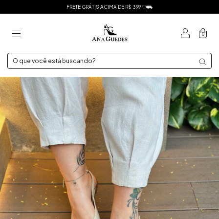
FRETE GRÁTIS ACIMA DE R$ 399 ♡⛟
0