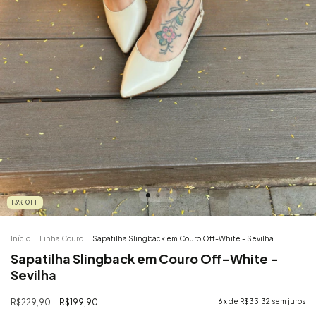
13
%
OFF
Início
.
Linha Couro
.
Sapatilha Slingback em Couro Off-White - Sevilha
Sapatilha Slingback em Couro Off-White -
Sevilha
R$229,90
R$199,90
6
x de
R$33,32
sem juros