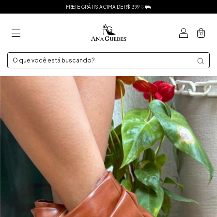
FRETE GRÁTIS ACIMA DE R$ 399 ♡⛟
0