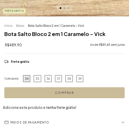
FRETE GRÁTIS
Início
.
Botas
.
Bota Salto Bloco 2 em 1 Caramelo - Vick
Bota Salto Bloco 2 em 1 Caramelo - Vick
R$489,90
6
x de
R$81,65
sem juros
Frete grátis
34
35
36
37
38
39
TAMANHO
Adicione este produto e
tenha frete grátis!
MEIOS DE PAGAMENTO