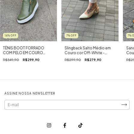
14
%
OFF
7
%
OFF
7
%
TÊNIS BOOT FORRADO
Slingback Salto Médio em
Sand
COM PELO EM COURO
Couro cor Off-White -
Cou
VERDE MILITAR - BOOT BEE
Valência
R$349,90
R$299,90
R$299,90
R$279,90
R$2
2.0
ASSINE NOSSA NEWSLETTER