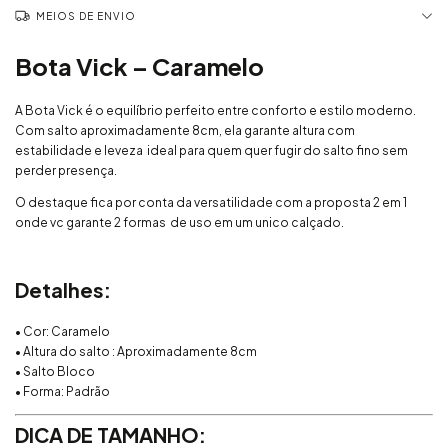
MEIOS DE ENVIO
Bota Vick – Caramelo
A Bota Vick é o equilíbrio perfeito entre conforto e estilo moderno.
Com salto aproximadamente 8cm, ela garante altura com
estabilidade e leveza ideal para quem quer fugir do salto fino sem
perder presença.
O destaque fica por conta da versatilidade com a proposta 2 em 1
onde vc garante 2 formas de uso em um unico calçado.
Detalhes:
• Cor: Caramelo
• Altura do salto : Aproximadamente 8cm
• Salto Bloco
• Forma: Padrão
DICA DE TAMANHO: