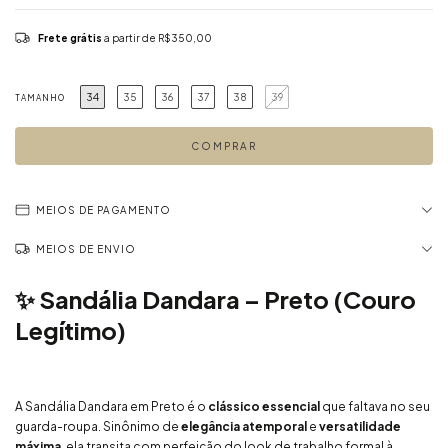
Frete grátis
a partir de
R$350,00
34
35
36
37
38
39
TAMANHO
MEIOS DE PAGAMENTO
MEIOS DE ENVIO
✨ Sandália Dandara – Preto (Couro
Legítimo)
A Sandália Dandara em Preto é o
clássico essencial
que faltava no seu
guarda-roupa. Sinônimo de
elegância atemporal
e
versatilidade
máxima
, ela transita com perfeição do look de trabalho formal à