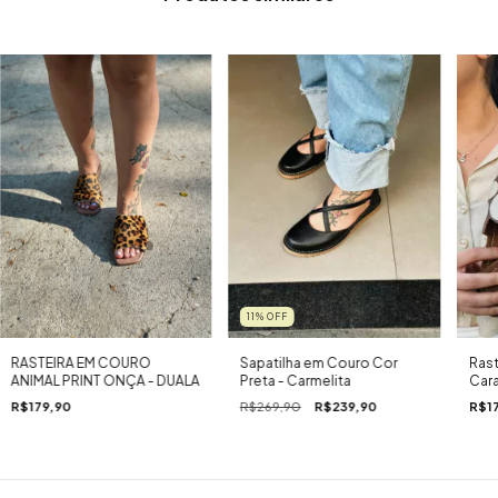
11
%
OFF
RASTEIRA EM COURO
Sapatilha em Couro Cor
Rast
ANIMAL PRINT ONÇA - DUALA
Preta - Carmelita
Car
Pal
R$179,90
R$269,90
R$239,90
R$1