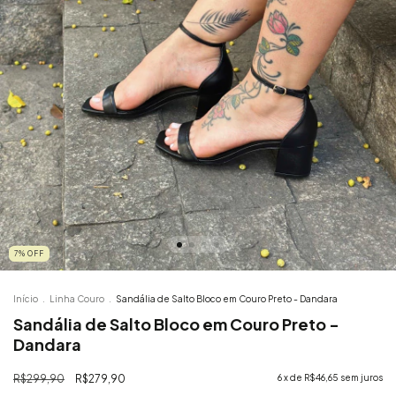
7
%
OFF
Início
.
Linha Couro
.
Sandália de Salto Bloco em Couro Preto - Dandara
Sandália de Salto Bloco em Couro Preto -
Dandara
R$299,90
R$279,90
6
x de
R$46,65
sem juros